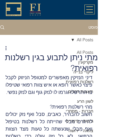
פוסט
All Posts
All Posts
מתי ניתן לתבוע בגין רשלנות
מקרקעין
רפואית?
ליקויי בנייה
דיני הנזיקין מאפשרים למטופל הניזוק לקבל 
רשלנות רפואית
פיצוי כאשר רופא או איש צוות רפואי שטיפלו 
תאונות דרכים
בו התרשלו וגרמו לו לנזק גוף וגם לנזק נפשי.
לשון הרע
מהי רשלנות רפואית? 
חברות - מסחרי
חשוב להבהיר, כאבים, סבל ואף נזק יכולים 
ביטוח - פיצויים
להיגרם מבלי שהייתה כל רשלנות בטיפול 
ואף מבלי שנעשתה כל טעות מצד הצוות 
צוואה - ירושה
הרפואי. לא כל נזק עולה כדי רשלנות 