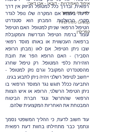
איחוד האמירויות - דובאי - אבו דאבי
רפואית, ובדרך כלל למטופל הניזוק אין דרך 
ייפוי כח מתמשך
לדעת בעצמו אם המקרה שלו נופל לגדר 
מקרי הרשלנות. המבחן הוא סטנדרט 
First Intro Group
הטיפול הרפואי שניתן למטופל: האם הטיפול 
קפריסין
עומד ברמת הטיפול הנדרשת והמקובלת 
ברפואה העכשווית או באותו מוסד רפואי 
שבו ניתן הטיפול, אם לאו (מבחן הרופא 
הסביר) - האם הרופא הפר את חובת 
הזהירות כלפי המטופל. רק טיפול שחרג 
מהסטנדרט המקובל וגרם נזק למטופל - 
ייחשב לטיפול רשלני ויהיה ניתן לתבוע בגינו.
התביעה ככלל תוגש נגד המוסד הרפואי בו 
ניתן הטיפול הרשלני, הרופא או איש הצוות 
הרפואי שהתרשל ונגד חברת הביטוח 
המבטחת את האחריות המקצועית שלהם. 
עוד חשוב לדעת, כי ההליך המשפטי נסמך 
ונתמך כבר מתחילתו בחוות דעת רפואית 