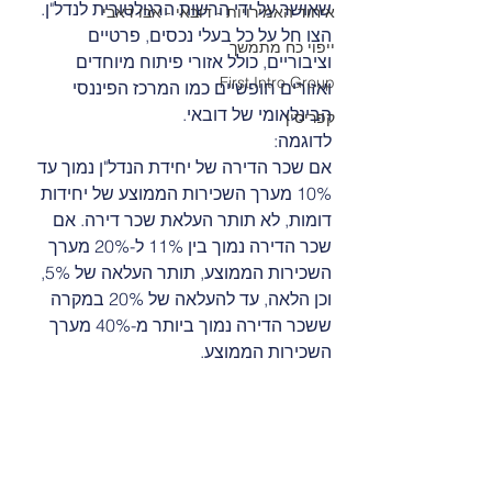
שאושר על ידי הרשות הרגולטורית לנדל"ן.
איחוד האמירויות - דובאי - אבו דאבי
הצו חל על כל בעלי נכסים, פרטיים 
ייפוי כח מתמשך
וציבוריים, כולל אזורי פיתוח מיוחדים 
First Intro Group
ואזורים חופשיים כמו המרכז הפיננסי 
הבינלאומי של דובאי.
קפריסין
לדוגמה:
אם שכר הדירה של יחידת הנדל"ן נמוך עד 
10% מערך השכירות הממוצע של יחידות 
דומות, לא תותר העלאת שכר דירה. אם 
שכר הדירה נמוך בין 11% ל-20% מערך 
השכירות הממוצע, תותר העלאה של 5%, 
וכן הלאה, עד להעלאה של 20% במקרה 
ששכר הדירה נמוך ביותר מ-40% מערך 
השכירות הממוצע.