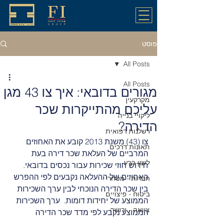
פוסט
All Posts
All Posts
מגורים בדובאי: איך צו 43 מגן
מקרקעין
עליכם מהתייקרות שכר
ליקויי בנייה
הדירה?
רשלנות רפואית
צו (43) משנת 2013 קובע את האחוזים 
תאונות דרכים
המרביים של העלאת שכר דירה בעת 
לשון הרע
חידוש חוזי שכירות עבור נכסים בדובאי.
האחוזים של ההעלאה נקבעים לפי ההפרש 
חברות - מסחרי
בין שכר הדירה הנוכחי לבין ערך השכירות 
ביטוח - פיצויים
הממוצע של יחידות דומות.  ערך השכירות 
צוואה - ירושה
הממוצע נקבע לפי מדד שכר הדירה 