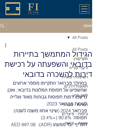
פוסט
All Posts
All Posts
הגידול המתמשך בתיירות
מקרקעין
בדובאי והשפעתה על רכישת
ליקויי בנייה
דירות להשכרה בדובאי
רשלנות רפואית
במהלך פברואר התקיימו מספר ארועים 
תאונות דרכים
שהשפיעו על תפוסת המלונות בדובאי, ואכן 
לשון הרע
נרשמו רמות תפוסות גבוהות מאוד ועלייה 
לעומת פברואר 2023:
חברות - מסחרי
פברואר 2024 (שינוי אחוז משנה לשנה):
ביטוח - פיצויים
תפוסה: 90.8% (+3.4%)
צוואה - ירושה
תעריף יומי ממוצע (ADR): AED 887.06 