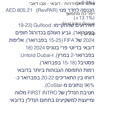
(+9.3%)
איחוד האמירויות - דובאי - אבו דאבי
הכנסה לחדר פנוי (RevPAR): AED 805.21 
ייפוי כח מתמשך
(+13.1%)
First Intro Group
האירועים שהתקיימו: Gulfood (19-23 
בפברואר), גביע העולם בכדורגל חופים 
קפריסין
2024 של FIFA (15-25 בפברואר), אליפות 
דובאי בדיוטי פרי בטניס 2024 (18 
בפברואר-2 במרץ), ו-Untold Dubai. 
פסטיבל (15-18 בפברואר).
רמות התפוסה הגבוהות ביותר בדובאי 
דווחו בין התאריכים 20-22 בפברואר כ- 
96% (נתונים מ-CoStar).
חטיבת הנדל"ן של FIRST INTRO מלווה 
ומייעצת למשקיעים בתחום הנדל"ן בדובאי.