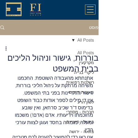
פוסט
All Posts
All Posts
בוררות, גישור וניהול הליכים
מקרקעין
בבית המשפט
ליקויי בנייה
אתנחתא מהעבודה השוטפת. החכמנו 
רשלנות רפואית
משיחה מרתקת על ניהול הליכי בוררות, 
תאונות דרכים
גישור והתדיינות בפני בתי המשפט. 
אין די מילים לספר אודות כבוד השופט 
לשון הרע
בדימוס ד"ר שכיב סרחאן, ואין שובע 
חברות - מסחרי
מחוכמתו וידיעותיו. אדם (אדם!) משכמו 
ביטוח - פיצויים
ומעלה, מומחה בחסד ועוגן לצוות עורכי 
הדין. 
צוואה - ירושה
אנו כאן כדי להמשיך להעניק לכם מטרייה 