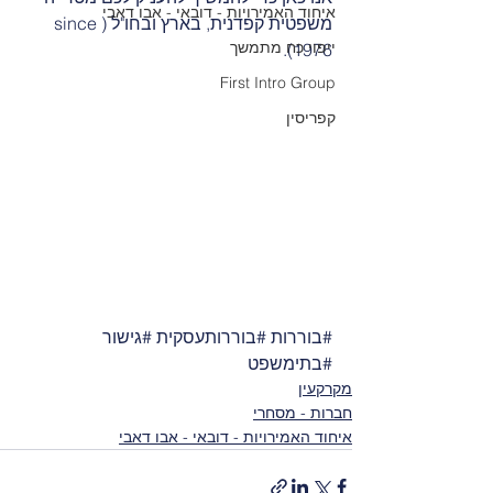
איחוד האמירויות - דובאי - אבו דאבי
משפטית קפדנית, בארץ ובחו"ל (since 
ייפוי כח מתמשך
1976).
First Intro Group
קפריסין
#בוררות
#בוררותעסקית
#גישור
#בתימשפט
מקרקעין
חברות - מסחרי
איחוד האמירויות - דובאי - אבו דאבי