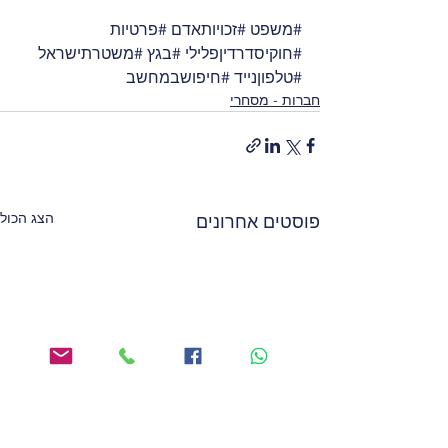
#משפט
#זכויותאדם
#פרטיות
#חוקיסדרדיןפלילי
#בגץ
#משטרתישראל
#טלפוןנייד
#חיפושבמחשב
חברות - מסחרי
הצג הכול
פוסטים אחרונים