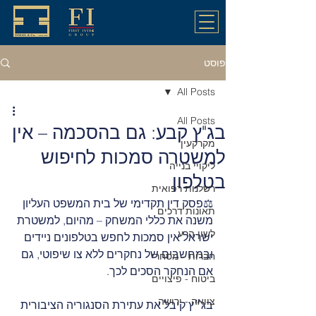
פוסט
All Posts
All Posts
בג"ץ קבע: גם בהסכמה – אין
מקרקעין
למשטרה סמכות לחיפוש
ליקויי בנייה
בטלפון
רשלנות רפואית
⚖️פסק דין תקדימי של בית המשפט העליון 
תאונות דרכים
משנה את כללי המשחק – מהיום, למשטרת 
לשון הרע
ישראל אין סמכות לחפש בטלפונים ניידים 
ובמחשבים של נחקרים ללא צו שיפוטי, גם 
חברות - מסחרי
אם הנחקר הסכים לכך.
ביטוח - פיצויים
צוואה - ירושה
בג״ץ קיבל את עתירת הסנגוריה הציבורית 