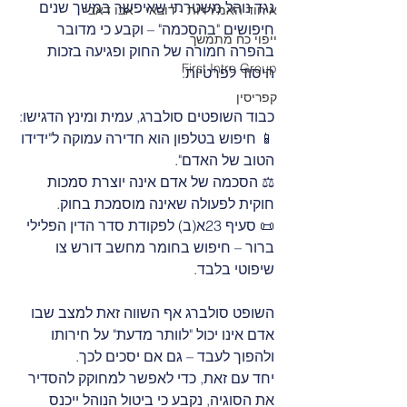
נגד נוהל משטרתי שאיפשר במשך שנים 
איחוד האמירויות - דובאי - אבו דאבי
חיפושים "בהסכמה" – וקבע כי מדובר 
ייפוי כח מתמשך
בהפרה חמורה של החוק ופגיעה בזכות 
First Intro Group
היסוד לפרטיות.
קפריסין
כבוד השופטים סולברג, עמית ומינץ הדגישו:
📱 חיפוש בטלפון הוא חדירה עמוקה ל"ידידו 
הטוב של האדם".
⚖️ הסכמה של אדם אינה יוצרת סמכות 
חוקית לפעולה שאינה מוסמכת בחוק.
📜 סעיף 23א(ב) לפקודת סדר הדין הפלילי 
ברור – חיפוש בחומר מחשב דורש צו 
שיפוטי בלבד.
השופט סולברג אף השווה זאת למצב שבו 
אדם אינו יכול "לוותר מדעת" על חירותו 
ולהפוך לעבד – גם אם יסכים לכך.
יחד עם זאת, כדי לאפשר למחוקק להסדיר 
את הסוגיה, נקבע כי ביטול הנוהל ייכנס 