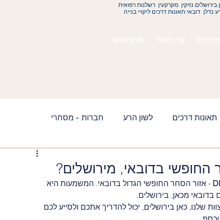
ן בירושלים נזיקין מקרקעין רשלנות רפואית
ע נדלן דובאי תאונות דרכים ליקויי בנייה
צרו קשר
פרסומים
תאונות דרכים
לשון הרע
חברות - מסחרי
באי - אבו דאבי
ייפוי כח מתמשך
First Intro Group
החופשי בדובאי, מירושלים?
D
 - אזור הסחר החופשי הגדול בדובאי. המשמעות היא 
דובאי מכאן, בירושלים. 
 המחשוב של DMCC ולמעשה הצוות שלנו, כאן בירושלים, יכול להדריך אתכם ולסייע לכם 
כסף. 