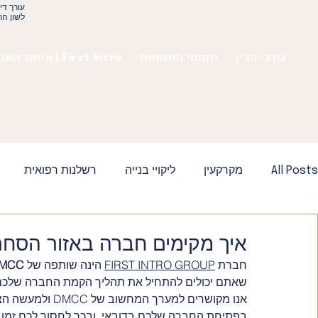
עורך די
לשון הר
עורכי הדין
תחומי התמחות
איחוד האמירויות | First Intro
All Posts
מקרקעין
ליקויי בנייה
רשלנות רפואית
ביטוח - פיצויים
צוואה - ירושה
איחוד האמירויות - דו
איך מקימים חברה באזור הסחר 
חברת 
FIRST INTRO GROUP
 הינה שותפה של 
MCC
שאתם יכולים להתחיל את תהליך הקמת החברה שלכם ב
קפריסין
אנו מקושרים למערך
בפתיחת החברה שלכם בדובאי, ובכך לחסוך לכם זמן ו