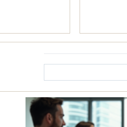
 את אפשרויות
ייעוץ משפטי ועסקי בדובאי ואב
ות מאזורי הסחר
דאבי – הניסיון שלנו, ההגנה
שלכם! | עו"ד בדובאי | נדל"ן
בדובאי | פתיחת עסק בדובאי |
השקעות בדובאי