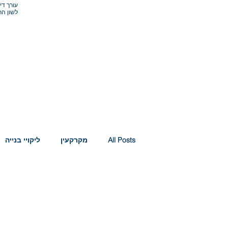
עורך די
לשון הר
עורכי הדין
תחומי התמחות
איחוד האמירויות | First Intro
All Posts
מקרקעין
ליקויי בנייה
צוואה - ירושה
איחוד האמירויות 